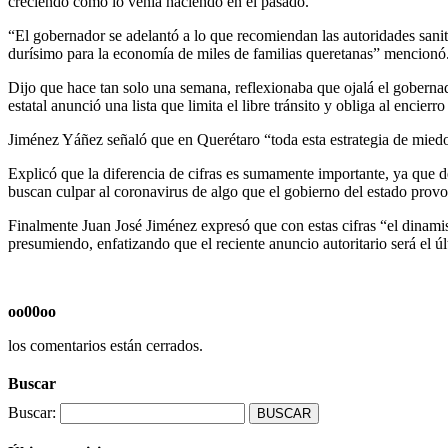
creciendo como lo venía haciendo en el pasado.
“El gobernador se adelantó a lo que recomiendan las autoridades sanita
durísimo para la economía de miles de familias queretanas” mencionó
Dijo que hace tan solo una semana, reflexionaba que ojalá el goberna
estatal anunció una lista que limita el libre tránsito y obliga al encierr
Jiménez Yáñez señaló que en Querétaro “toda esta estrategia de miedo
Explicó que la diferencia de cifras es sumamente importante, ya que
buscan culpar al coronavirus de algo que el gobierno del estado provo
Finalmente Juan José Jiménez expresó que con estas cifras “el dinami
presumiendo, enfatizando que el reciente anuncio autoritario será el ú
oo00oo
los comentarios están cerrados.
Buscar
Buscar: