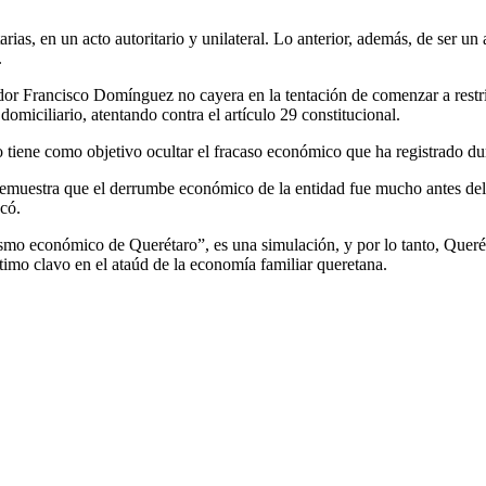
rias, en un acto autoritario y unilateral. Lo anterior, además, de ser 
.
dor Francisco Domínguez no cayera en la tentación de comenzar a restri
o domiciliario, atentando contra el artículo 29 constitucional.
 tiene como objetivo ocultar el fracaso económico que ha registrado du
 demuestra que el derrumbe económico de la entidad fue mucho antes de
có.
smo económico de Querétaro”, es una simulación, y por lo tanto, Querét
ltimo clavo en el ataúd de la economía familiar queretana.