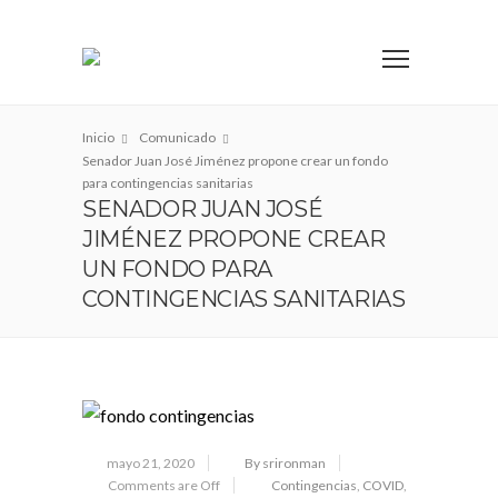
Inicio
Comunicado
Senador Juan José Jiménez propone crear un fondo
para contingencias sanitarias
SENADOR JUAN JOSÉ
JIMÉNEZ PROPONE CREAR
UN FONDO PARA
CONTINGENCIAS SANITARIAS
mayo 21, 2020
By srironman
Comments are Off
Contingencias
,
COVID
,