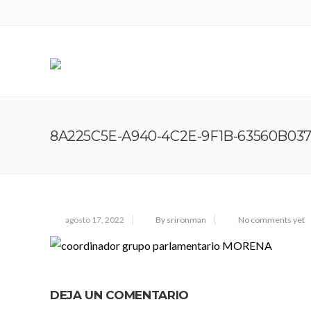
8A225C5E-A940-4C2E-9F1B-63560B03
agosto 17, 2022
By srironman
No comments yet
DEJA UN COMENTARIO