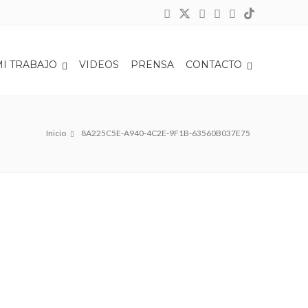
MI TRABAJO
VIDEOS
PRENSA
CONTACTO
Inicio
8A225C5E-A940-4C2E-9F1B-63560B037E75