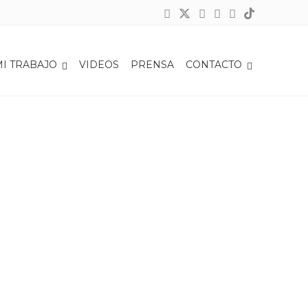
REFORMA-115-CONSTITUCIONAL-EN-MATERIA-DE-CONCESIONES
MI TRABAJO
VIDEOS
PRENSA
CONTACTO