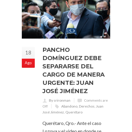
PANCHO
18
DOMÍNGUEZ DEBE
Ago
SEPARARSE DEL
CARGO DE MANERA
URGENTE: JUAN
JOSÉ JIMÉNEZ
By srironman
Comments are
Off
Abandono
,
Derechos
,
Juan
José Jiménez
,
Querétaro
Querétaro, Qro.- Ante el caso
Lozoya y el video en donde se