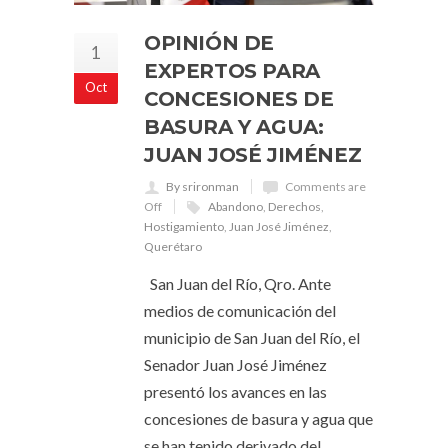
OPINIÓN DE
1
EXPERTOS PARA
Oct
CONCESIONES DE
BASURA Y AGUA:
JUAN JOSÉ JIMÉNEZ
By srironman
Comments are
Off
Abandono
,
Derechos
,
Hostigamiento
,
Juan José Jiménez
,
Querétaro
San Juan del Río, Qro. Ante
medios de comunicación del
municipio de San Juan del Río, el
Senador Juan José Jiménez
presentó los avances en las
concesiones de basura y agua que
se han tenido derivado del