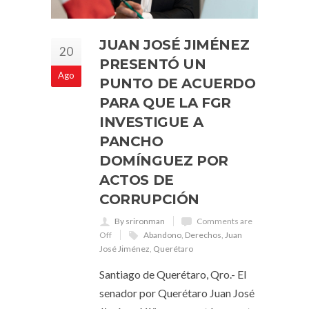
JUAN JOSÉ JIMÉNEZ
20
PRESENTÓ UN
Ago
PUNTO DE ACUERDO
PARA QUE LA FGR
INVESTIGUE A
PANCHO
DOMÍNGUEZ POR
ACTOS DE
CORRUPCIÓN
By srironman
Comments are
Off
Abandono
,
Derechos
,
Juan
José Jiménez
,
Querétaro
Santiago de Querétaro, Qro.- El
senador por Querétaro Juan José