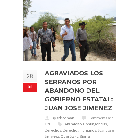
AGRAVIADOS LOS
28
SERRANOS POR
Jul
ABANDONO DEL
GOBIERNO ESTATAL:
JUAN JOSÉ JIMÉNEZ
By srironman
Comments are
Off
Abandono
,
Contingencias
,
Derechos
,
Derechos Humanos
,
Juan José
Jiménez
,
Querétaro
,
Sierra