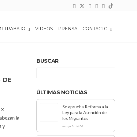
Inicio
Tag: Comisión de Atención de las Migraciones
MI TRABAJO
VIDEOS
PRENSA
CONTACTO
BUSCAR
S DE
ÚLTIMAS NOTICIAS
Se aprueba Reforma a la
LX
Ley para la Atención de
cabezan la
los Migrantes
s y
marzo 6, 2024